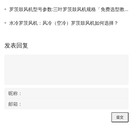
罗茨鼓风机型号参数:三叶罗茨鼓风机规格「免费选型教程」
水冷罗茨风机：风冷（空冷）罗茨鼓风机如何选择？
发表回复
昵称：
邮箱：
提交