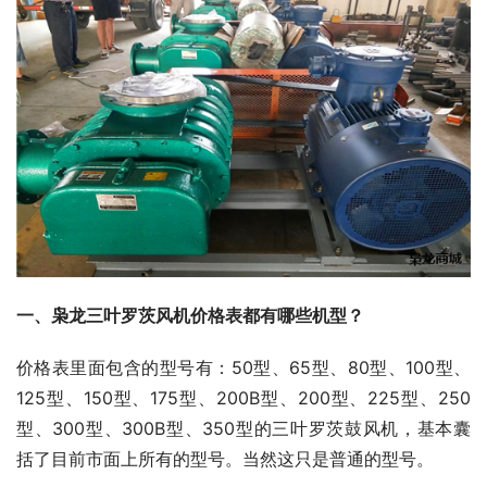
一、枭龙三叶罗茨风机价格表都有哪些机型？
价格表里面包含的型号有：50型、65型、80型、100型、
125型、150型、175型、200B型、200型、225型、250
型、300型、300B型、350型的三叶罗茨鼓风机，基本囊
括了目前市面上所有的型号。当然这只是普通的型号。