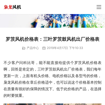
罗茨风机价格表：三叶罗茨鼓风机出厂价格表
产品中心
2019年4月17日 下午10:33
不少客户问科比哥，能不能直接给提供个罗茨风机价格表
啊，回答是肯定的，三叶罗茨鼓风机出厂价格表，我们每年
更新一次，上面有机头价格、电机价格以及各型号的价格，
枭龙风机价格在章丘价格适中，也可以说这个价格基本控制
在质量有很好的保障的情况下。低于此价格的产品，在选择
的时要慎重。