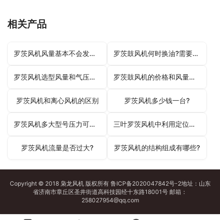
相关产品
罗茨风机风量基本不会发生变化
罗茨鼓风机何时换油?需要注意哪些方面?
罗茨风机选型风量和气压计算方式
罗茨鼓风机的价格和风量有什么联系吗?
罗茨风机和离心风机的区别
罗茨风机多少钱一台?
罗茨风机多大型号压力可以达到2公斤压力?
三叶罗茨风机中利用定位销来连接的两个零部件
罗茨风机流量是否过大?
罗茨风机的结构组成有哪些?
Copyright © 2018 枭龙
风机
版权所有
鲁ICP备2020047842号-2
地址：山东
省济南市章丘区圣井街道高科技园经十东路18001号 邮箱：
258027954@qq.com