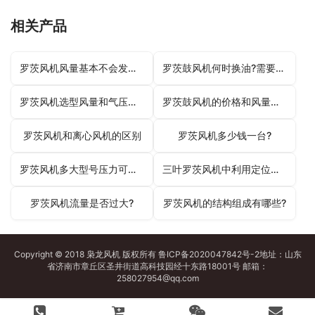
相关产品
罗茨风机风量基本不会发生变化
罗茨鼓风机何时换油?需要注意哪些方面?
罗茨风机选型风量和气压计算方式
罗茨鼓风机的价格和风量有什么联系吗?
罗茨风机和离心风机的区别
罗茨风机多少钱一台?
罗茨风机多大型号压力可以达到2公斤压力?
三叶罗茨风机中利用定位销来连接的两个零部件
罗茨风机流量是否过大?
罗茨风机的结构组成有哪些?
Copyright © 2018 枭龙
风机
版权所有
鲁ICP备2020047842号-2
地址：山东
省济南市章丘区圣井街道高科技园经十东路18001号 邮箱：
258027954@qq.com