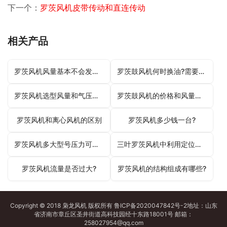
下一个：
罗茨风机皮带传动和直连传动
相关产品
罗茨风机风量基本不会发生变化
罗茨鼓风机何时换油?需要注意哪些方面?
罗茨风机选型风量和气压计算方式
罗茨鼓风机的价格和风量有什么联系吗?
罗茨风机和离心风机的区别
罗茨风机多少钱一台?
罗茨风机多大型号压力可以达到2公斤压力?
三叶罗茨风机中利用定位销来连接的两个零部件
罗茨风机流量是否过大?
罗茨风机的结构组成有哪些?
Copyright © 2018 枭龙
风机
版权所有
鲁ICP备2020047842号-2
地址：山东
省济南市章丘区圣井街道高科技园经十东路18001号 邮箱：
258027954@qq.com