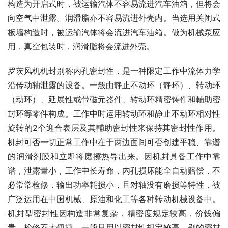
构造为开启式时，被运输汽体不容易流进汽车油箱，但将会
向空气中泄露。润滑脂亦不容易流进外壳内。当选用关闭式
板墙构造时，被运输汽体将会流进汽车油箱。做为机械泵应
用，真空包装时，润滑脂将会流进外壳。
罗茨风机机封别称内孔密封性，是一种限定工作中流体力学
沿传动轴泄露的设备。一般由静止不动环（静环）、转动环
（动环）、延展性或带磁元器件、转动环精密铸件和輔助密
封环等零件构成。工作中时运用转动环和静止不动环相对性
旋转的2个迎合表层及其輔助密封性来保持其密封性作用。
机封可否一切正常工作中在于两边面间可否创建平稳、靠谱
的润滑剂膜和立即将磨擦热导出来。因机封具备工作中靠
谱，泄露量小，工作中长寿命，内孔损坏能全自动赔偿，不
必常常检修，输出功率耗损小，且对轴没有磨损等特性，被
广泛运用在中国机械、原油和化工等各种转动机械设备中。
机封型密封性因构造非常复杂，精密度规定较高，价钱偏
贵，检修不太便捷。一般只用以密封性规定较高，别的密封