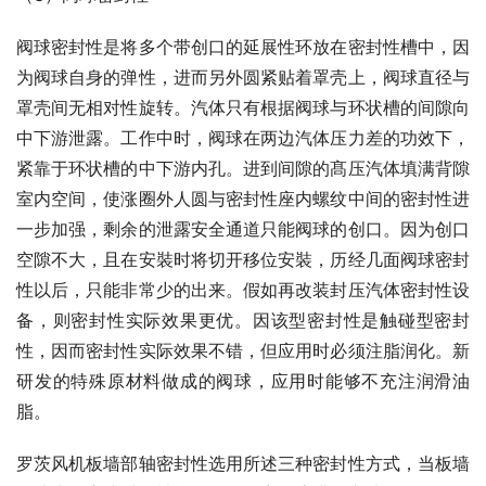
阀球密封性是将多个带创口的延展性环放在密封性槽中，因
为阀球自身的弹性，进而另外圆紧贴着罩壳上，阀球直径与
罩壳间无相对性旋转。汽体只有根据阀球与环状槽的间隙向
中下游泄露。工作中时，阀球在两边汽体压力差的功效下，
紧靠于环状槽的中下游内孔。进到间隙的髙压汽体填满背隙
室内空间，使涨圈外人圆与密封性座内螺纹中间的密封性进
一步加强，剩余的泄露安全通道只能阀球的创口。因为创口
空隙不大，且在安裝时将切开移位安裝，历经几面阀球密封
性以后，只能非常少的出来。假如再改装封压汽体密封性设
备，则密封性实际效果更优。因该型密封性是触碰型密封
性，因而密封性实际效果不错，但应用时必须注脂润化。新
研发的特殊原材料做成的阀球，应用时能够不充注润滑油
脂。
罗茨风机板墙部轴密封性选用所述三种密封性方式，当板墙